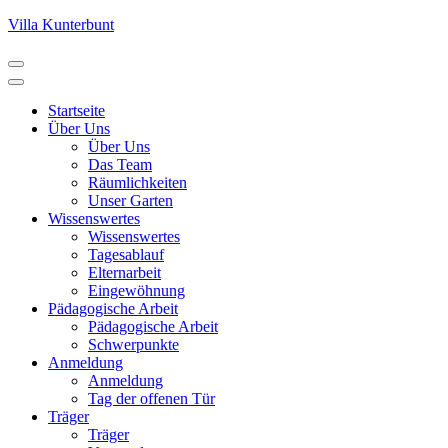
Zum
Villa Kunterbunt
Inhalt
springen
(Eingabetaste
drücken)
Startseite
Über Uns
Über Uns
Das Team
Räumlichkeiten
Unser Garten
Wissenswertes
Wissenswertes
Tagesablauf
Elternarbeit
Eingewöhnung
Pädagogische Arbeit
Pädagogische Arbeit
Schwerpunkte
Anmeldung
Anmeldung
Tag der offenen Tür
Träger
Träger